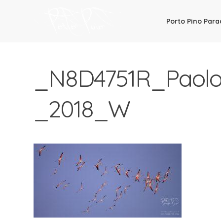
Porto Pino Para
PortoPino.org
Info Turistiche su Porto Pino –
_N8D4751R_Paolo
_2018_W