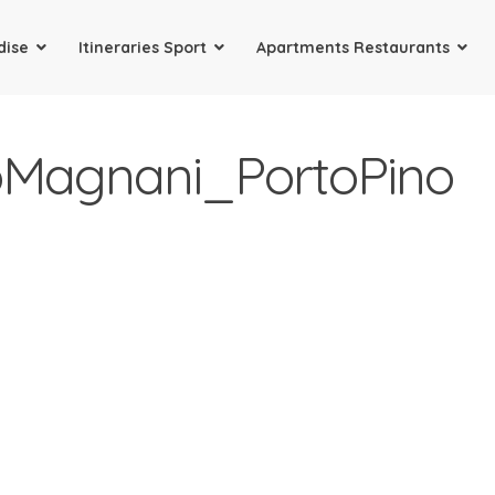
dise
Itineraries Sport
Apartments Restaurants
 Straordinarie vacanze al mare in Sardegna
Magnani_PortoPino