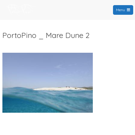
Menu
PortoPino.org
PortoPino _ Mare Dune 2