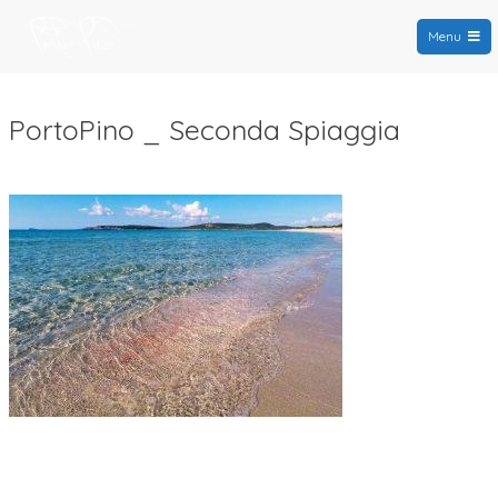
Menu
PortoPino.org
PortoPino _ Seconda Spiaggia