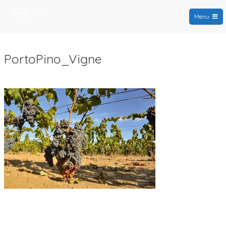
Menu
PortoPino.org
PortoPino_Vigne