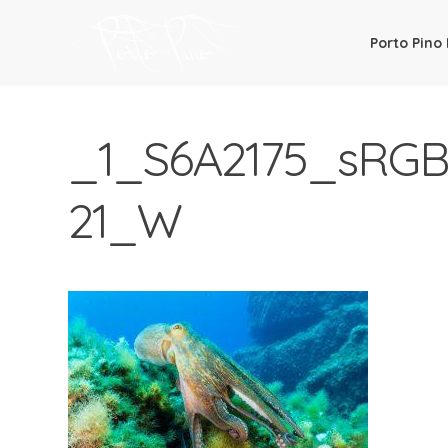
Porto Pino
PortoPino.org
Info Turistiche su Porto Pino –
_1_S6A2175_sRG
21_W