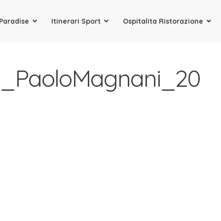
 Paradise
Itinerari Sport
Ospitalita Ristorazione
 Straordinarie vacanze al mare in Sardegna
B_PaoloMagnani_20